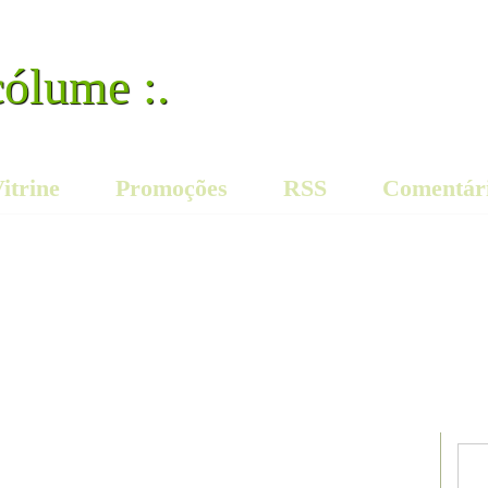
cólume :.
itrine
Promoções
RSS
Comentár