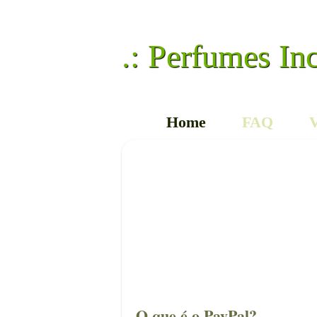
.: Perfumes In
Home
FAQ
V
O que é o PayPal?