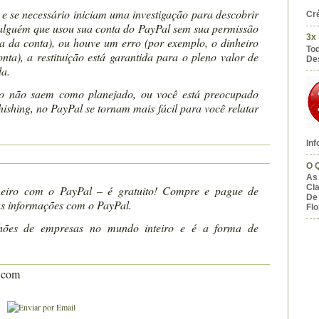
e se necessário iniciam uma investigação para descobrir
Cré
alguém que usou sua conta do PayPal sem sua permissão
3x
 da conta), ou houve um erro (por exemplo, o dinheiro
To
nta), a restituição está garantida para o pleno valor de
De
da.
ão não saem como planejado, ou você está preocupado
shing, no PayPal se tornam mais fácil para você relatar
Inf
O 
As 
Cl
heiro com o PayPal – é gratuito! Compre e pague de
De
as informações com o PayPal.
Flo
hões de empresas no mundo inteiro e é a forma de
l.com