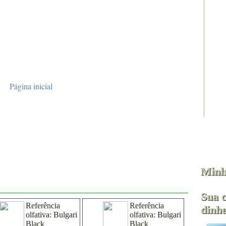
Página inicial
0ml
Unissex
Fem
Masc
Minh
Sua 
Referência
Referência
dinhe
olfativa:
Bulgari
olfativa:
Bulgari
Black
Black