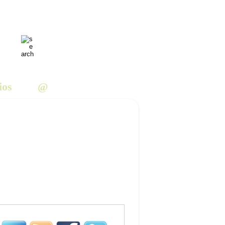
ios
@