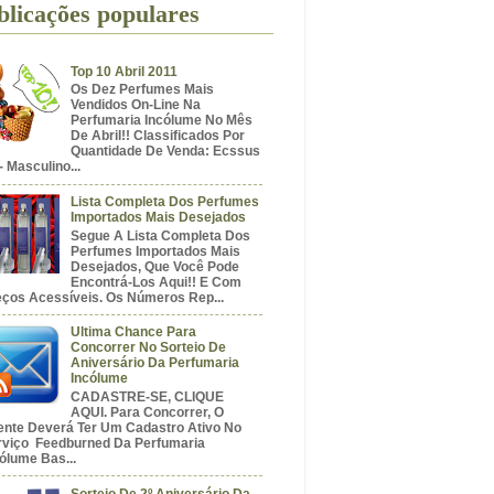
blicações populares
Top 10 Abril 2011
Os Dez Perfumes Mais
Vendidos On-Line Na
Perfumaria Incólume No Mês
De Abril!! Classificados Por
Quantidade De Venda: Ecssus
- Masculino...
Lista Completa Dos Perfumes
Importados Mais Desejados
Segue A Lista Completa Dos
Perfumes Importados Mais
Desejados, Que Você Pode
Encontrá-Los Aqui!! E Com
eços Acessíveis. Os Números Rep...
Ultima Chance Para
Concorrer No Sorteio De
Aniversário Da Perfumaria
Incólume
CADASTRE-SE, CLIQUE
AQUI. Para Concorrer, O
iente Deverá Ter Um Cadastro Ativo No
rviço Feedburned Da Perfumaria
ólume Bas...
Sorteio De 2º Aniversário Da