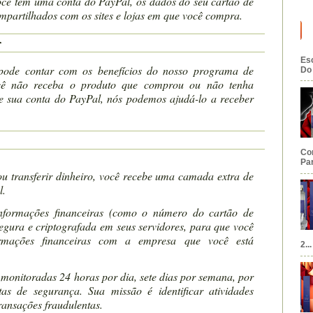
cê tem uma conta do PayPal, os dados do seu cartão de
ompartilhados com os sites e lojas em que você compra.
r
Esc
de contar com os benefícios do nosso programa de
Do 
ê não receba o produto que comprou ou não tenha
 sua conta do PayPal, nós podemos ajudá-lo a receber
Co
Par
ou transferir dinheiro, você recebe uma camada extra de
l.
informações financeiras (como o número do cartão de
egura e criptografada em seus servidores, para que você
ormações financeiras com a empresa que você está
2...
 monitoradas 24 horas por dia, sete dias por semana, por
as de segurança. Sua missão é identificar atividades
transações fraudulentas.