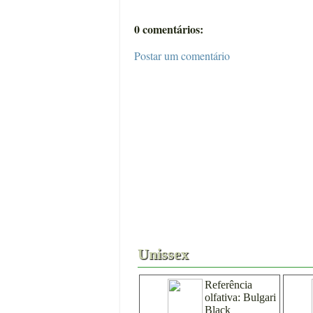
0 comentários:
Postar um comentário
Acessórios
30ml
5
Unissex
Referência
olfativa:
Bulgari
Black