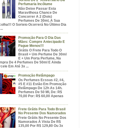
Perfumaria Incólume
Não Deixe Passar Esta
Maravilhosa Chance De
Concorrer A 2 (dois)
Perfumes De 30ml, A Sua
olha!!! O Sorteio Ocorrerá No Último Dia
...
Promoção Para O Dia Das
Mães: Compre Antecipado E
Pague Menos!!!
Grátis O Frete Para Todo O
Brasil + Um Perfume De 30ml
E + Um Porta Perfume, Na
mpra De 4 Perfumes De 50ml E Ainda
cele Em Até 3x ...
Promoção Relâmpago
Os Perfumes Ecssus #2, #4,
#5 E #11 Estão Em Promoção
Relâmpago De 12h As 14h.
Perfumes De 50 Ml, De: R$
70,00 Por: R$ 60,00 Apenas
Frete Grátis Para Todo Brasil
No Presente Dos Namorados
Frete Grátis No Presente Dos
Namorados À Vista De R$
135,00 Por R$ 129,80 Ou 3x