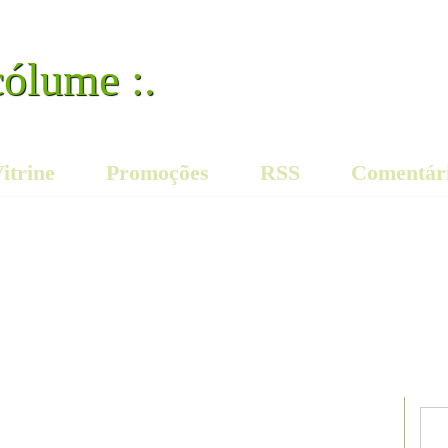
cólume :.
itrine
Promoções
RSS
Comentár