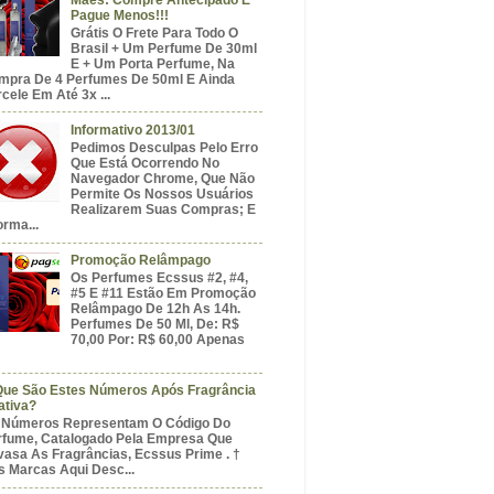
Pague Menos!!!
Grátis O Frete Para Todo O
Brasil + Um Perfume De 30ml
E + Um Porta Perfume, Na
mpra De 4 Perfumes De 50ml E Ainda
cele Em Até 3x ...
Informativo 2013/01
Pedimos Desculpas Pelo Erro
Que Está Ocorrendo No
Navegador Chrome, Que Não
Permite Os Nossos Usuários
Realizarem Suas Compras; E
orma...
Promoção Relâmpago
Os Perfumes Ecssus #2, #4,
#5 E #11 Estão Em Promoção
Relâmpago De 12h As 14h.
Perfumes De 50 Ml, De: R$
70,00 Por: R$ 60,00 Apenas
Que São Estes Números Após Fragrância
ativa?
 Números Representam O Código Do
rfume, Catalogado Pela Empresa Que
vasa As Fragrâncias, Ecssus Prime . †
s Marcas Aqui Desc...