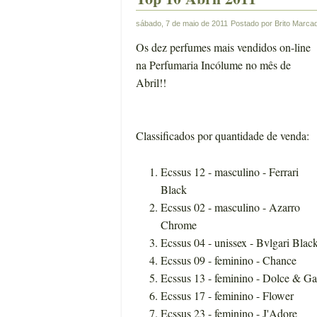
sábado, 7 de maio de 2011
Postado por
Brito
Marca
Os dez perfumes mais vendidos on-line
na Perfumaria Incólume no mês de
Abril!!
Classificados por quantidade de venda:
Ecssus 12 - masculino - Ferrari
Black
Ecssus 02 - masculino - Azarro
Chrome
Ecssus 04 - unissex - Bvlgari Blac
Ecssus 09 - feminino - Chance
Ecssus 13 - feminino - Dolce & G
Ecssus 17 - feminino - Flower
Ecssus 23 - feminino - J'Adore