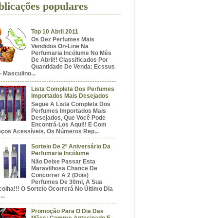
blicações populares
Top 10 Abril 2011
Os Dez Perfumes Mais
Vendidos On-Line Na
Perfumaria Incólume No Mês
De Abril!! Classificados Por
Quantidade De Venda: Ecssus
- Masculino...
Lista Completa Dos Perfumes
Importados Mais Desejados
Segue A Lista Completa Dos
Perfumes Importados Mais
Desejados, Que Você Pode
Encontrá-Los Aqui!! E Com
eços Acessíveis. Os Números Rep...
Sorteio De 2º Aniversário Da
Perfumaria Incólume
Não Deixe Passar Esta
Maravilhosa Chance De
Concorrer A 2 (dois)
Perfumes De 30ml, A Sua
olha!!! O Sorteio Ocorrerá No Último Dia
...
Promoção Para O Dia Das
Mães: Compre Antecipado E