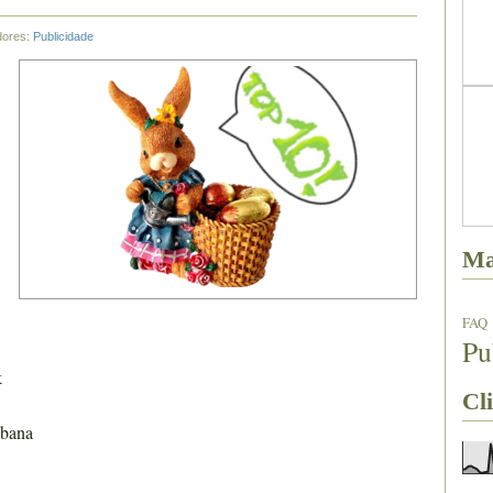
dores:
Publicidade
Ma
FAQ
Pu
k
Cli
abana