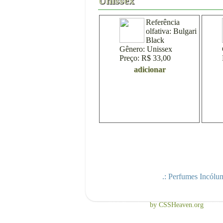
Unissex
Referência
olfativa:
Bulgari
Black
Gênero:
Unissex
Preço:
R$ 33,00
adicionar
.: Perfumes Incólum
Free CSS Template
by CSSHeaven.org
TNB