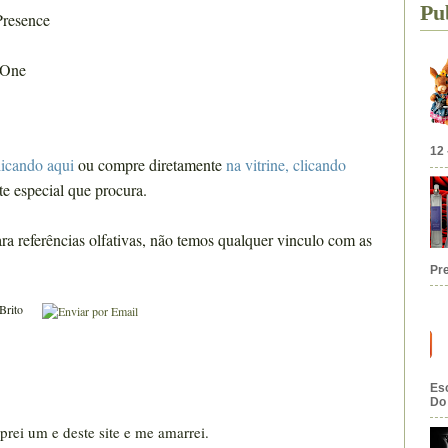
Pu
Presence
 One
12 
licando aqui
ou compre diretamente
na vitrine, clicando
te especial que procura.
ra referências olfativas, não temos qualquer vinculo com as
Pr
Brito
Esc
Do 
prei um e deste site e me amarrei.