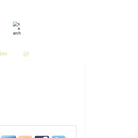
ios
@