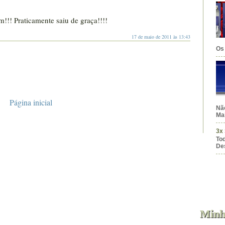
m!!! Praticamente saiu de graça!!!!
17 de maio de 2011 às 13:43
Os 
Página inicial
Nã
Mai
3x
To
De
0ml
Unissex
Fem
Masc
Minh