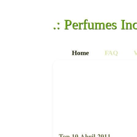
.: Perfumes In
Home
FAQ
V
Top 10 Abril 2011