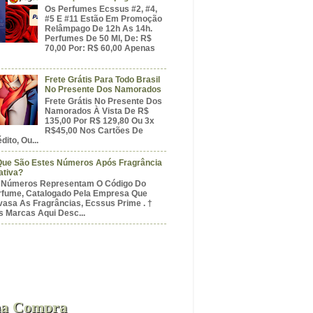
Os Perfumes Ecssus #2, #4,
#5 E #11 Estão Em Promoção
Relâmpago De 12h As 14h.
Perfumes De 50 Ml, De: R$
70,00 Por: R$ 60,00 Apenas
Frete Grátis Para Todo Brasil
No Presente Dos Namorados
Frete Grátis No Presente Dos
Namorados À Vista De R$
135,00 Por R$ 129,80 Ou 3x
R$45,00 Nos Cartões De
dito, Ou...
Que São Estes Números Após Fragrância
ativa?
 Números Representam O Código Do
rfume, Catalogado Pela Empresa Que
vasa As Fragrâncias, Ecssus Prime . †
s Marcas Aqui Desc...
a Compra