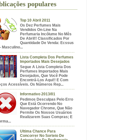
blicações populares
Top 10 Abril 2011
Os Dez Perfumes Mais
Vendidos On-Line Na
Perfumaria Incólume No Mês
De Abril!! Classificados Por
Quantidade De Venda: Ecssus
- Masculino...
Lista Completa Dos Perfumes
Importados Mais Desejados
Segue A Lista Completa Dos
Perfumes Importados Mais
Desejados, Que Você Pode
Encontrá-Los Aqui!! E Com
eços Acessíveis. Os Números Rep...
Informativo 2013/01
Pedimos Desculpas Pelo Erro
Que Está Ocorrendo No
Navegador Chrome, Que Não
Permite Os Nossos Usuários
Realizarem Suas Compras; E
orma...
Ultima Chance Para
Concorrer No Sorteio De
Aniversário Da Perfumaria