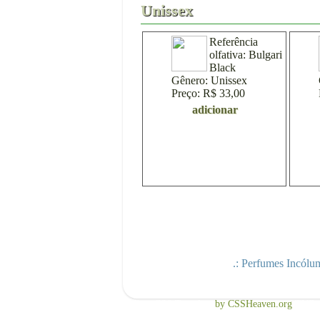
Unissex
Referência
olfativa:
Bulgari
Black
Gênero:
Unissex
Preço:
R$ 33,00
adicionar
.: Perfumes Incólum
Free CSS Template
by CSSHeaven.org
TNB