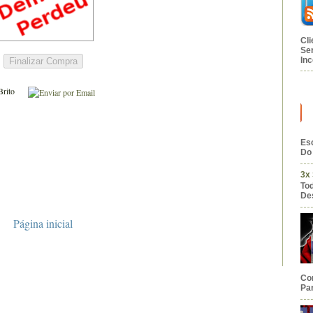
Cl
Se
Inc
Brito
Esc
Do 
3x
To
De
Página inicial
Co
Par