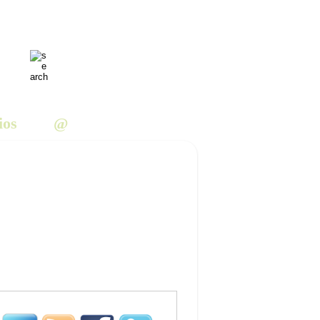
ios
@