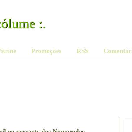
cólume :.
itrine
Promoções
RSS
Comentár
asil no presente dos Namorados