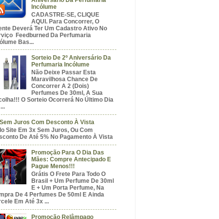
Incólume
CADASTRE-SE, CLIQUE
AQUI. Para Concorrer, O
iente Deverá Ter Um Cadastro Ativo No
rviço Feedburned Da Perfumaria
ólume Bas...
Sorteio De 2º Aniversário Da
Perfumaria Incólume
Não Deixe Passar Esta
Maravilhosa Chance De
Concorrer A 2 (dois)
Perfumes De 30ml, A Sua
olha!!! O Sorteio Ocorrerá No Último Dia
...
 Sem Juros Com Desconto À Vista
do Site Em 3x Sem Juros, Ou Com
sconto De Até 5% No Pagamento À Vista
Promoção Para O Dia Das
Mães: Compre Antecipado E
Pague Menos!!!
Grátis O Frete Para Todo O
Brasil + Um Perfume De 30ml
E + Um Porta Perfume, Na
mpra De 4 Perfumes De 50ml E Ainda
cele Em Até 3x ...
Promoção Relâmpago