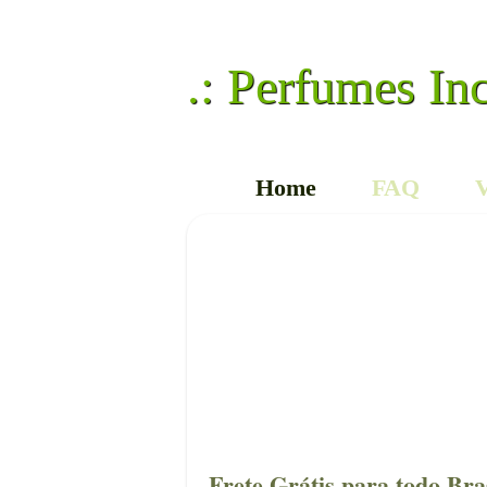
.: Perfumes In
Home
FAQ
V
Frete Grátis para todo Br