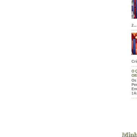
2...
Cré
O 
Olf
Os
Pe
En
‡A
0ml
Unissex
Fem
Masc
Minh