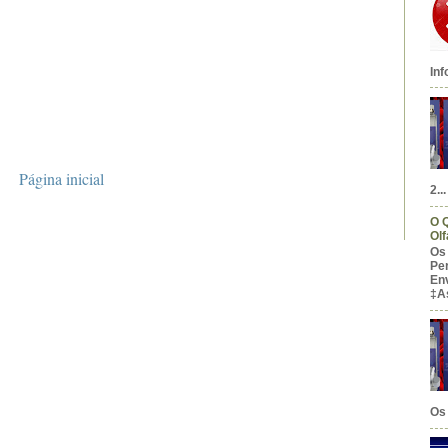
Inf
Página inicial
2...
O 
Olf
Os
Pe
En
‡A
Os 