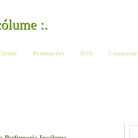
cólume :.
itrine
Promoções
RSS
Comentár
da Perfumaria Incólume