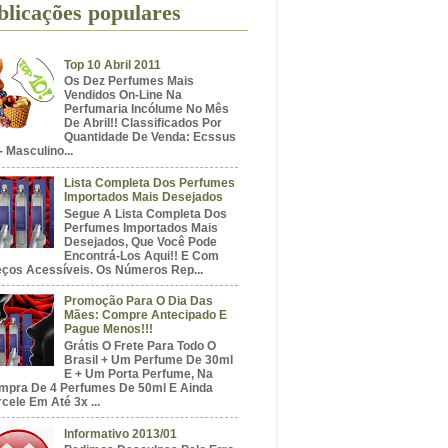
blicações populares
Top 10 Abril 2011
Os Dez Perfumes Mais
Vendidos On-Line Na
Perfumaria Incólume No Mês
De Abril!! Classificados Por
Quantidade De Venda: Ecssus
- Masculino...
Lista Completa Dos Perfumes
Importados Mais Desejados
Segue A Lista Completa Dos
Perfumes Importados Mais
Desejados, Que Você Pode
Encontrá-Los Aqui!! E Com
eços Acessíveis. Os Números Rep...
Promoção Para O Dia Das
Mães: Compre Antecipado E
Pague Menos!!!
Grátis O Frete Para Todo O
Brasil + Um Perfume De 30ml
E + Um Porta Perfume, Na
mpra De 4 Perfumes De 50ml E Ainda
cele Em Até 3x ...
Informativo 2013/01