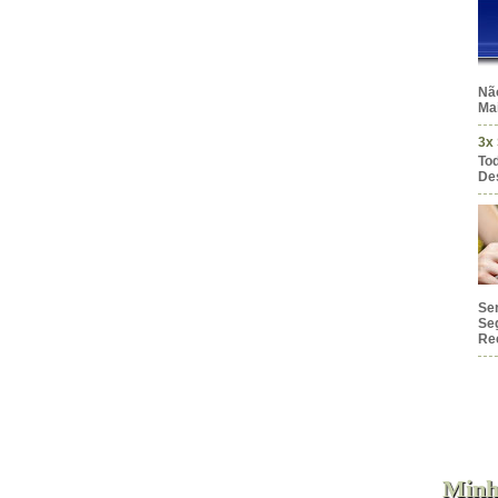
Nã
Mai
3x
To
De
Ser
Se
Rec
0ml
Unissex
Fem
Masc
Minh