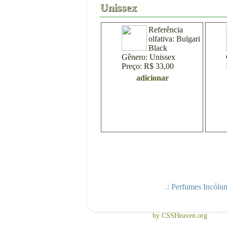
Unissex
Referência
olfativa:
Bulgari
Black
Gênero:
Unissex
Preço:
R$ 33,00
adicionar
.: Perfumes Incólum
Free CSS Template
by CSSHeaven.org
TNB