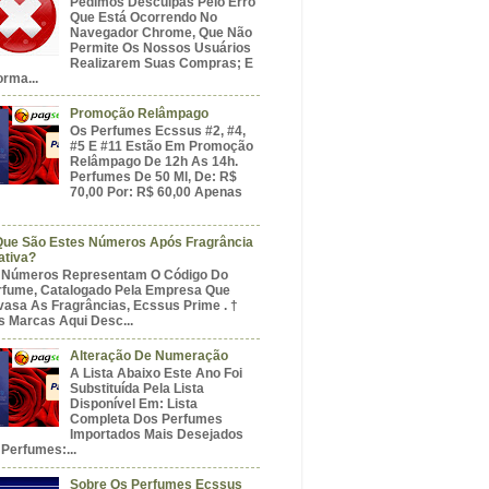
Pedimos Desculpas Pelo Erro
Que Está Ocorrendo No
Navegador Chrome, Que Não
Permite Os Nossos Usuários
Realizarem Suas Compras; E
orma...
Promoção Relâmpago
Os Perfumes Ecssus #2, #4,
#5 E #11 Estão Em Promoção
Relâmpago De 12h As 14h.
Perfumes De 50 Ml, De: R$
70,00 Por: R$ 60,00 Apenas
Que São Estes Números Após Fragrância
ativa?
 Números Representam O Código Do
rfume, Catalogado Pela Empresa Que
vasa As Fragrâncias, Ecssus Prime . †
s Marcas Aqui Desc...
Alteração De Numeração
A Lista Abaixo Este Ano Foi
Substituída Pela Lista
Disponível Em: Lista
Completa Dos Perfumes
Importados Mais Desejados
Perfumes:...
Sobre Os Perfumes Ecssus