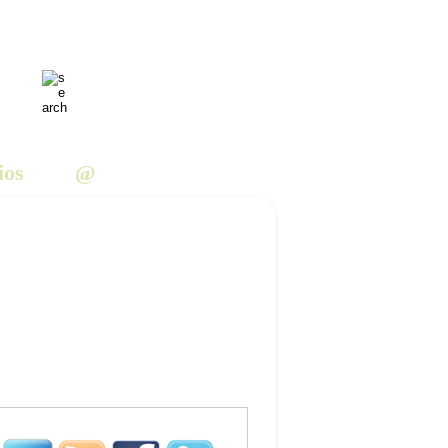
ios
@