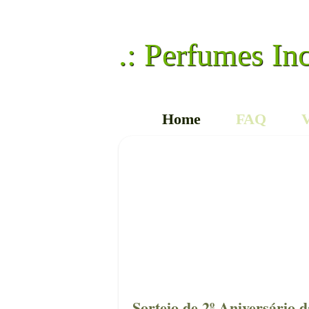
.: Perfumes In
Home
FAQ
V
Sorteio de 2º Aniversário 