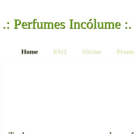
.: Perfumes Incólume :.
Home
FAQ
Vitrine
Promo