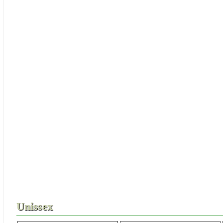
Acessórios
30ml
50ml
Unissex
F
Unissex