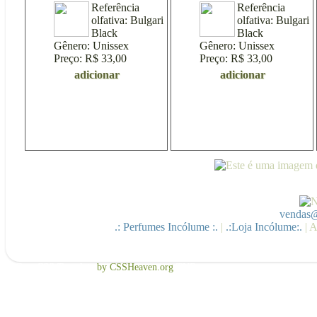
Referência
Referência
olfativa:
Bulgari
olfativa:
Bulgari
Black
Black
Gênero:
Unissex
Gênero:
Unissex
Preço:
R$ 33,00
Preço:
R$ 33,00
adicionar
adicionar
vendas@
.: Perfumes Incólume :.
|
.:Loja Incólume:.
| A
Free CSS Template
by CSSHeaven.org
TNB