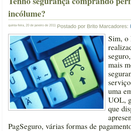
Tenho segurança comprando perf
incólume?
quinta-feira, 20 de janeiro de 2011
Postado por
Brito
Marcadores:
Sim, o
realiz
seguro,
mais m
seguran
serviç
uma em
UOL, g
que di
apresen
PagSeguro, várias formas de pagamento