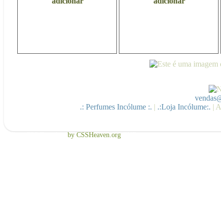
adicionar
adicionar
vendas@
.: Perfumes Incólume :.
|
.:Loja Incólume:.
| A
Free CSS Template
by CSSHeaven.org
TNB