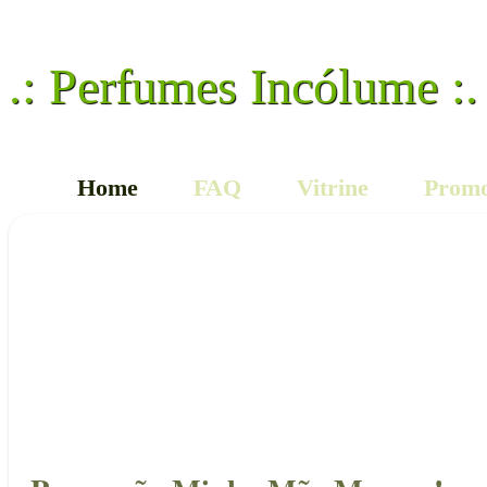
.: Perfumes Incólume :.
Home
FAQ
Vitrine
Promo