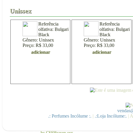
Acessórios
30ml
50ml
Unissex
F
Unissex
Referência
Referência
olfativa:
Bulgari
olfativa:
Bulgari
Black
Black
Gênero:
Unissex
Gênero:
Unissex
Preço:
R$ 33,00
Preço:
R$ 33,00
adicionar
adicionar
vendas@
.: Perfumes Incólume :.
|
.:Loja Incólume:.
| A
Free CSS Template
by CSSHeaven.org
TNB