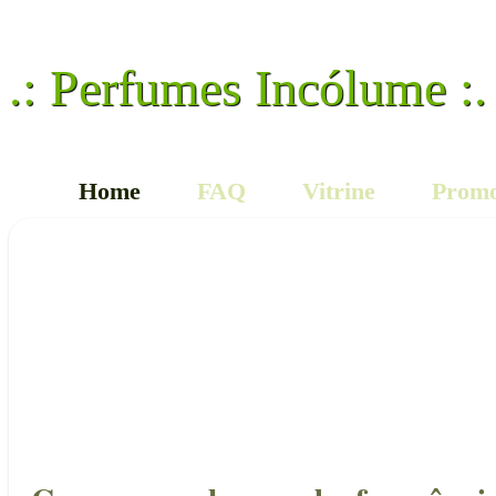
.: Perfumes Incólume :.
Home
FAQ
Vitrine
Promo