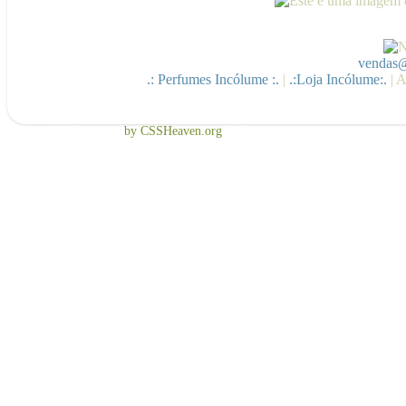
vendas@
.: Perfumes Incólume :.
|
.:Loja Incólume:.
| A
Free CSS Template
by CSSHeaven.org
TNB