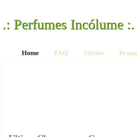
.: Perfumes Incólume :.
Home
FAQ
Vitrine
Promo