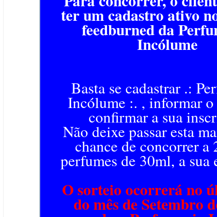
Para concorrer, o clien
ter um cadastro ativo n
feedburned da Perf
Incólume
Basta se cadastrar .: Pe
Incólume :. , informar o
confirmar a sua inscr
Não deixe passar esta ma
chance de concorrer a 2
perfumes de 30ml, a sua 
O sorteio ocorrerá no ú
do mês de Setembro d