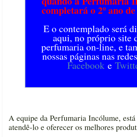
quando a Perfumaria 
completará o 2º ano de 
E o contemplado será d
aqui, no próprio site 
perfumaria on-line, e t
nossas páginas nas rede
Facebook
e
Twitt
A equipe da Perfumaria Incólume, está
atendê-lo e oferecer os melhores produ